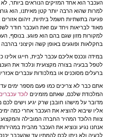
העכבר הוא אחד המזיקים הנוראים ביותר, לא 
למרות שהוא הרבה יותר קטן מאיתנו, הוא גורם
פגיעה בתשתיות חשמל ביתיות, זיהום אזורים 
מאוד לבריאות ויחד עם זאת העכבר חודר לשט
למקורות מזון שגם בהם הוא פוגע. בנוסף, העכ
בחקלאות ופוגעים באופן קשה וקיצוני בהרבה 
במידה ונכנס אליכם עכבר לבית, חייגו אלינו כ
לטפל בבעיה בצורה מקצועית ונלכוד את העכבר
ברעלים מסוכנים או במלכודות עכברים אכזריו
אתם כבר לא צריכים כמו פעם מספר ימים עד 
המלכודת שלכם, שאתם מזמינים
לוכד עכברים
מדובר על מישהו חובבן שרק יגיע וישים לכם 
אליו שיבוא להוציא את העכבר אחרי כמה ימי
צוות הלוכד המהיר החברה המובילה והמקצועי
אנחנו נגיע ונוציא את העכבר מהבית במהירות.
לבעיה ולא ניתן לכם להמתין עד שהעכבר יכנס