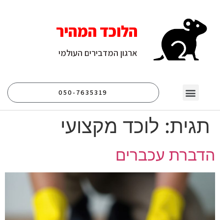
הלוכד המהיר
ארגון המדבירים העולמי
050-7635319
יצירת קשר
עמוד הבית
לוכד נחשים
לוכד חולדות
לוכד עכברים
תגית:
לוכד מקצועי
הדברת עכברים