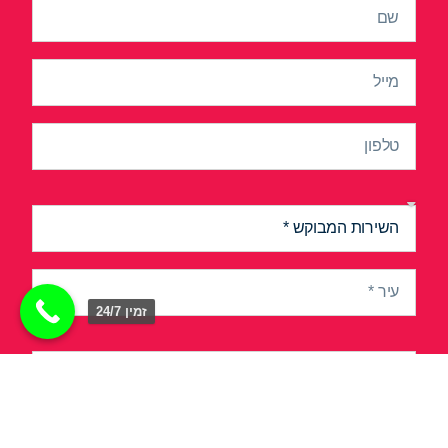
זמין 24/7
שלח\י הודעה